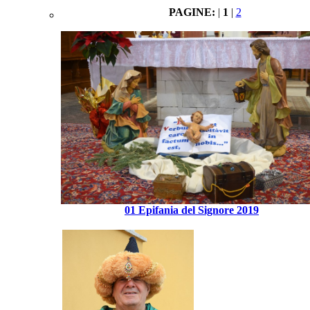
PAGINE:
|
1
|
2
01 Epifania del Signore 2019