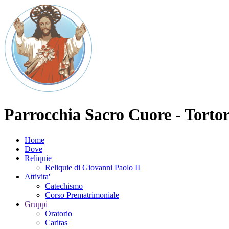
Parrocchia Sacro Cuore - Torto
Home
Dove
Reliquie
Reliquie di Giovanni Paolo II
Attivita'
Catechismo
Corso Prematrimoniale
Gruppi
Oratorio
Caritas