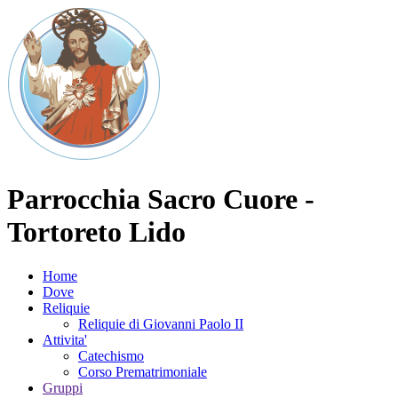
Parrocchia Sacro Cuore -
Tortoreto Lido
Home
Dove
Reliquie
Reliquie di Giovanni Paolo II
Attivita'
Catechismo
Corso Prematrimoniale
Gruppi