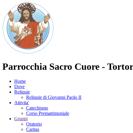
Parrocchia Sacro Cuore - Torto
Home
Dove
Reliquie
Reliquie di Giovanni Paolo II
Attivita'
Catechismo
Corso Prematrimoniale
Gruppi
Oratorio
Caritas