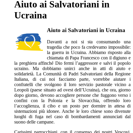
Aiuto ai Salvatoriani in
Ucraina
Aiuto ai Salvatoriani in Ucraina
Davanti a noi si sta consumando una
tragedia che poco fa credevamo impossibile:
la guerra in Ucraina. Abbiamo risposto alla
chiamata di Papa Francesco con il digiuno e
la preghiera affinché Dio fermi l’aggressore e salvi il popolo
ucraino. Ma dobbiamo unirci anche in atti di aiuto e
solidarietà. La Comunità di Padri Salvatoriani della Regione
Italiana, di cui noi facciamo parte, vorrebbe aiutare i
confratelli che svolgono il loro servizio pastorale vicino a
Leopoli (paese situato ad ovest dell’Ucraina), che ora, giorno
dopo giorno, devono accogliere persone che fuggono verso i
confini con la Polonia e la Slovacchia, offrendo loro
l’accoglienza, il cibo e un posto per dormire in attesa di
sistemazioni più idonee. Anche le loro chiese sono divenute
luoghi di fuga nel caso di bombardamenti annunciati dal
suono delle campane.
Carissimi parrocchiani, con il consenso dei nostri Vescovi,