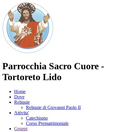
Parrocchia Sacro Cuore -
Tortoreto Lido
Home
Dove
Reliquie
Reliquie di Giovanni Paolo II
Attivita'
Catechismo
Corso Prematrimoniale
Gruppi