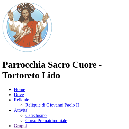
Parrocchia Sacro Cuore -
Tortoreto Lido
Home
Dove
Reliquie
Reliquie di Giovanni Paolo II
Attivita'
Catechismo
Corso Prematrimoniale
Gruppi