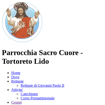
Parrocchia Sacro Cuore -
Tortoreto Lido
Home
Dove
Reliquie
Reliquie di Giovanni Paolo II
Attivita'
Catechismo
Corso Prematrimoniale
Gruppi