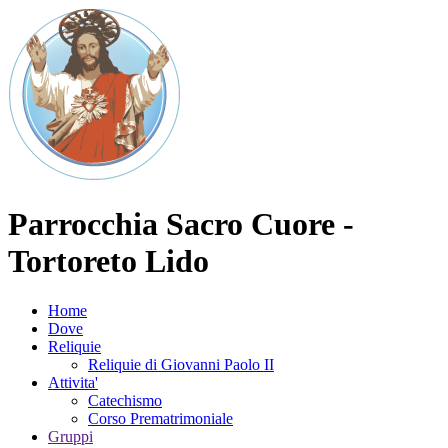
Parrocchia Sacro Cuore -
Tortoreto Lido
Home
Dove
Reliquie
Reliquie di Giovanni Paolo II
Attivita'
Catechismo
Corso Prematrimoniale
Gruppi