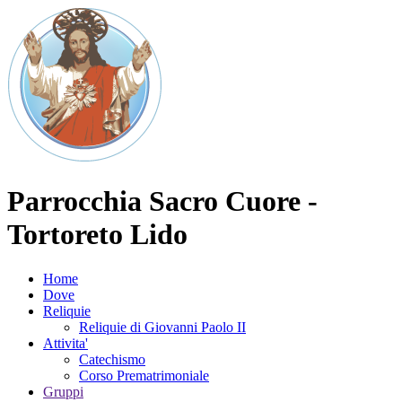
Parrocchia Sacro Cuore -
Tortoreto Lido
Home
Dove
Reliquie
Reliquie di Giovanni Paolo II
Attivita'
Catechismo
Corso Prematrimoniale
Gruppi