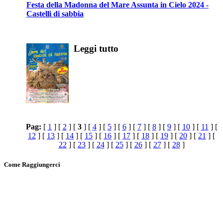
Festa della Madonna del Mare Assunta in Cielo 2024 -
Castelli di sabbia
Leggi tutto
Pag:
[
1
] [
2
] [
3
] [
4
] [
5
] [
6
] [
7
] [
8
] [
9
] [
10
] [
11
] [
12
] [
13
] [
14
] [
15
] [
16
] [
17
] [
18
] [
19
] [
20
] [
21
] [
22
] [
23
] [
24
] [
25
] [
26
] [
27
] [
28
]
Come Raggiungerci