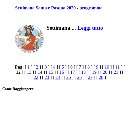
Settimana Santa e Pasqua 2020 - programma
Settimana ...
Leggi tutto
Pag:
[
1
] [
2
] [
3
] [
4
] [
5
] [
6
] [
7
] [
8
] [
9
] [
10
] [
11
] [
12
] [
13
] [
14
] [
15
] [
16
] [
17
] [
18
] [
19
] [
20
] [
21
] [
22
] [
23
] [
24
] [
25
] [
26
] [
27
] [
28
]
Come Raggiungerci