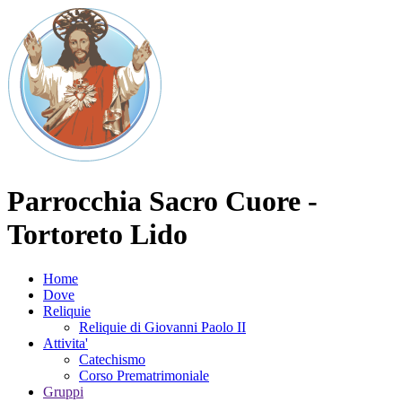
Parrocchia Sacro Cuore -
Tortoreto Lido
Home
Dove
Reliquie
Reliquie di Giovanni Paolo II
Attivita'
Catechismo
Corso Prematrimoniale
Gruppi