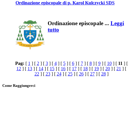
Ordinazione episcopale di p. Karol Kulczycki SDS
Ordinazione episcopale ...
Leggi
tutto
Pag:
[
1
] [
2
] [
3
] [
4
] [
5
] [
6
] [
7
] [
8
] [
9
] [
10
] [
11
] [
12
] [
13
] [
14
] [
15
] [
16
] [
17
] [
18
] [
19
] [
20
] [
21
] [
22
] [
23
] [
24
] [
25
] [
26
] [
27
] [
28
]
Come Raggiungerci