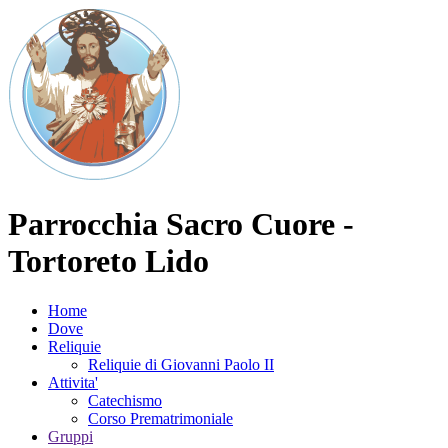
Parrocchia Sacro Cuore -
Tortoreto Lido
Home
Dove
Reliquie
Reliquie di Giovanni Paolo II
Attivita'
Catechismo
Corso Prematrimoniale
Gruppi