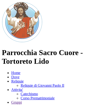
Parrocchia Sacro Cuore -
Tortoreto Lido
Home
Dove
Reliquie
Reliquie di Giovanni Paolo II
Attivita'
Catechismo
Corso Prematrimoniale
Gruppi