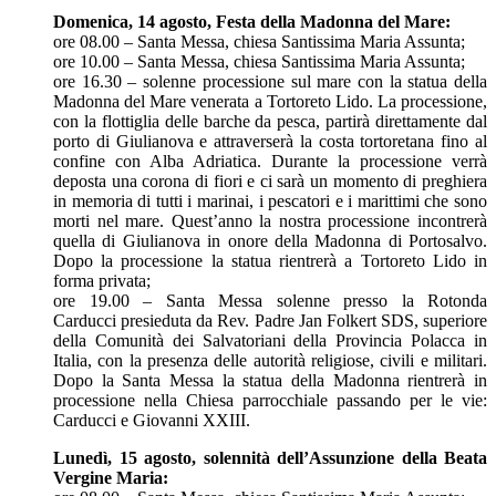
Domenica, 14 agosto, Festa della Madonna del Mare:
ore 08.00 – Santa Messa, chiesa Santissima Maria Assunta;
ore 10.00 – Santa Messa, chiesa Santissima Maria Assunta;
ore 16.30 – solenne processione sul mare con la statua della
Madonna del Mare venerata a Tortoreto Lido. La processione,
con la flottiglia delle barche da pesca, partirà direttamente dal
porto di Giulianova e attraverserà la costa tortoretana fino al
confine con Alba Adriatica. Durante la processione verrà
deposta una corona di fiori e ci sarà un momento di preghiera
in memoria di tutti i marinai, i pescatori e i marittimi che sono
morti nel mare. Quest’anno la nostra processione incontrerà
quella di Giulianova in onore della Madonna di Portosalvo.
Dopo la processione la statua rientrerà a Tortoreto Lido in
forma privata;
ore 19.00 – Santa Messa solenne presso la Rotonda
Carducci presieduta da Rev. Padre Jan Folkert SDS, superiore
della Comunità dei Salvatoriani della Provincia Polacca in
Italia, con la presenza delle autorità religiose, civili e militari.
Dopo la Santa Messa la statua della Madonna rientrerà in
processione nella Chiesa parrocchiale passando per le vie:
Carducci e Giovanni XXIII.
Lunedì, 15 agosto, solennità dell’Assunzione della Beata
Vergine Maria: