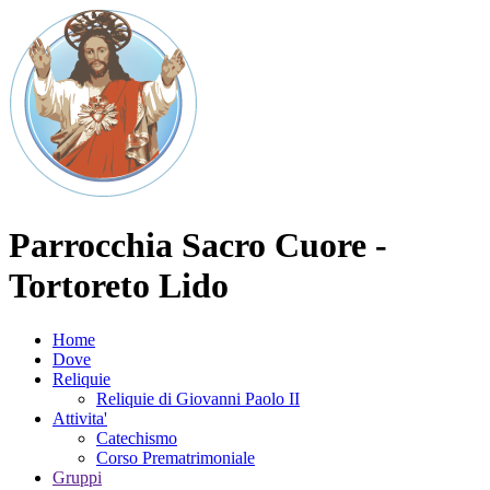
Parrocchia Sacro Cuore -
Tortoreto Lido
Home
Dove
Reliquie
Reliquie di Giovanni Paolo II
Attivita'
Catechismo
Corso Prematrimoniale
Gruppi