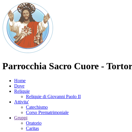
Parrocchia Sacro Cuore - Torto
Home
Dove
Reliquie
Reliquie di Giovanni Paolo II
Attivita'
Catechismo
Corso Prematrimoniale
Gruppi
Oratorio
Caritas